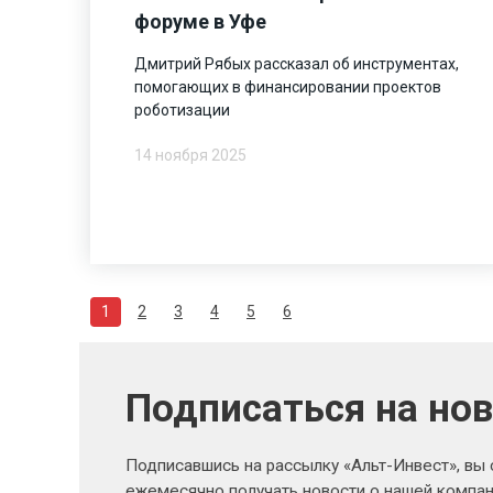
форуме в Уфе
Дмитрий Рябых рассказал об инструментах,
помогающих в финансировании проектов
роботизации
14 ноября 2025
1
2
3
4
5
6
Подписаться на но
Подписавшись на рассылку «Альт-Инвест», вы
ежемесячно получать новости о нашей компан