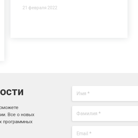
21 февраля 2022
вости
 сможете
ии. Все о новых
ях программных