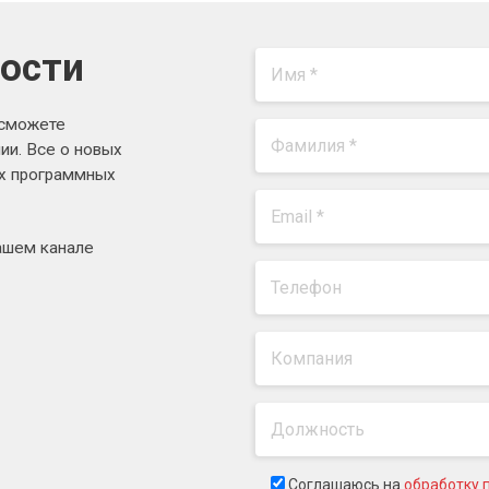
вости
 сможете
ии. Все о новых
ях программных
ашем канале
Соглашаюсь на
обработку 