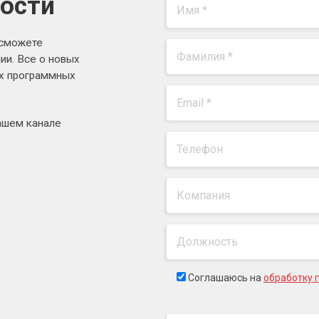
вости
 сможете
ии. Все о новых
ях программных
ашем канале
Соглашаюсь на
обработку 