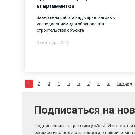
апартаментов
Завершена работа над маркетинговым
исследованием для обоснования
строительства объекта
9 сентября 2025
1
2
3
4
5
6
7
8
9
Вперед
Подписаться на но
Подписавшись на рассылку «Альт-Инвест», вы
ежемесячно получать новости о нашей компан