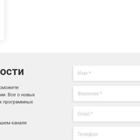
вости
 сможете
ии. Все о новых
ях программных
ашем канале