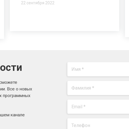
22 сентября 2022
вости
 сможете
ии. Все о новых
ях программных
ашем канале