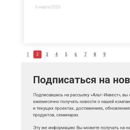
6 марта 2023
1
2
3
4
5
6
7
8
9
Подписаться на но
Подписавшись на рассылку «Альт-Инвест», вы
ежемесячно получать новости о нашей компан
и текущих проектах, достижениях, обновлени
продуктов, семинарах.
Эту же информацию Вы можете получать на н