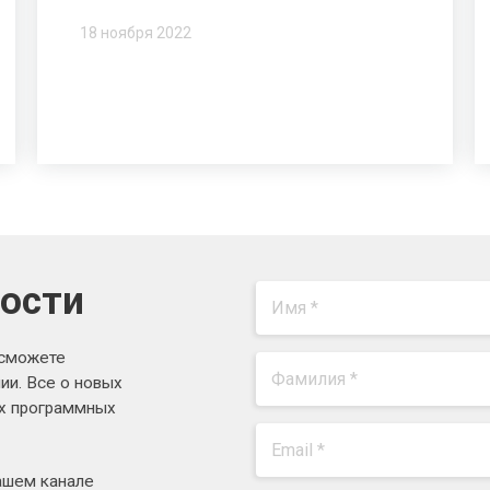
18 ноября 2022
вости
 сможете
ии. Все о новых
ях программных
ашем канале