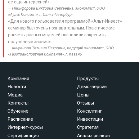
ее еще интересней».
Никифорова Виктория Сергеевна, экономист, ООО
«АудитКонсалт», г. Санкт-Петербург
«Для нового пользователя программой «Альт-Инвест»
семинар был очень познавательным. Практические
расчеты разных моделей позволили закрепить
полученные знания».
Фафанова Татьяна Петровна, ведущий экономист, ООО
«Газотранспортная компания», г. Казань
Компания
Продукты
Новости
Демо-версии
Медиа
Цены
Контакты
Отзывы
Обучение
Консалтинг
Расписание
Инвестиции
Интернет-курсы
Стратегия
Сертификация
Анализ рынков