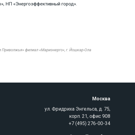
», НП «Энергоэффективный город».
и Приволжья» филиал «Мариэнерго», г. Йошкар-Ола
Москва
ул. Фридриха Энгельса, д. 75,
корп. 21, офис 908
+7 (495) 276-00-34