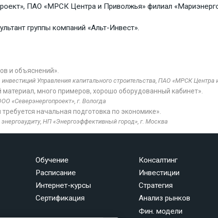
роект», ПАО «МРСК Центра и Приволжья» филиал «Мариэнерго
льтант группы компаний «Альт-Инвест».
ов и объяснений».
 инвестиций Управления капитального строительства, ПАО «МРСК Центра 
материал, много примеров, хорошо оборудованный кабинет».
ОО «Северэнергопроект», г. Вологда
требуется начальная подготовка по экономике».
 энергоаудиту, НП «Энергоэффективный город», г. Москва
Обучение
Консалтинг
Расписание
Инвестиции
Интернет-курсы
Стратегия
Сертификация
Анализ рынков
Фин. модели