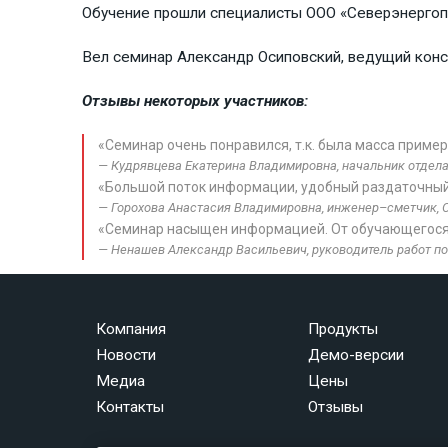
Обучение прошли специалисты ООО «Северэнергоп
Вел семинар Александр Осиповский, ведущий консу
Отзывы некоторых участников:
«Семинар очень понравился, т.к. была масса пример
Кудрявцева Екатерина Владимировна, начальник отдела
«Большой поток информации, удобный раздаточный 
Горохова Анастасия Владимировна, инженер–сметчик, О
«Семинар насыщен информацией. От обучающегося 
Ненашев Александр Васильевич, руководитель работ по
Компания
Продукты
Новости
Демо-версии
Медиа
Цены
Контакты
Отзывы