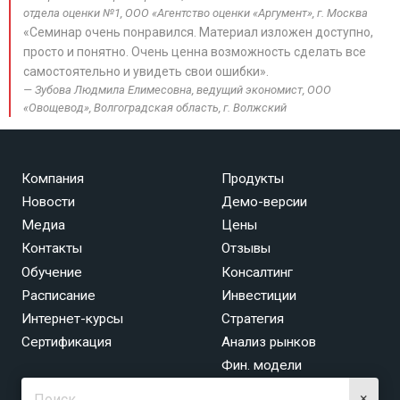
отдела оценки №1, ООО «Агентство оценки «Аргумент», г. Москва
«Семинар очень понравился. Материал изложен доступно,
просто и понятно. Очень ценна возможность сделать все
самостоятельно и увидеть свои ошибки».
Зубова Людмила Елимесовна, ведущий экономист, ООО
«Овощевод», Волгоградская область, г. Волжский
Компания
Продукты
Новости
Демо-версии
Медиа
Цены
Контакты
Отзывы
Обучение
Консалтинг
Расписание
Инвестиции
Интернет-курсы
Стратегия
Сертификация
Анализ рынков
Фин. модели
×