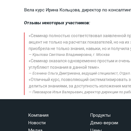
Вела курс Ирина Кольцова, директор по консалтинг
Отзывы некоторых участников:
«Семинар полностью соответствовал заявленной пр
акцент не только на расчетах показателей, но на и
приобрела не только знания, навыки, но и получил
Крылова Светлана Владимировна, г. Москва
«Семинар оказался одновременно простым и очень е
углубляют познания в данной теме».
Есенина Ольга Дмитриевна, ведущий специалист, Отдел 
«Отличный курс, позволяющий систематизировать 
делиться знаниями, за доступность изложения мат
Пивоваров Илья Валерьевич, директор дирекции по ра
Компания
Продукты
Новости
Демо-версии
Медиа
Цены