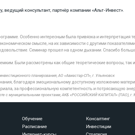
у, ведущий консультант, партнёр компании «Альт-Инвест».
ограмме. Особенно интересным была привязка и интерпретация те
х экономическом смысле, на их зависимости с другими показателями
а удовольствие. Семинар прошел на одном дыхании. Спасибо больш
мким. Были рассмотрены как общие теоретические вопросы, так и
инвестиционного планирования, АО «Авиастар-СП», г. Ульяновск
знания, благодаря эмоциональному доступному изложению матери
ериала, за профессиональную компетентность и потрясающую энер
боте с муниципальными проектами, АКБ «РОССИЙСКИЙ КАПИТАЛ» (ПАО), г.
Обучение
Консалтинг
Расписание
Инвестиции
Интернет-курсы
Стратегия