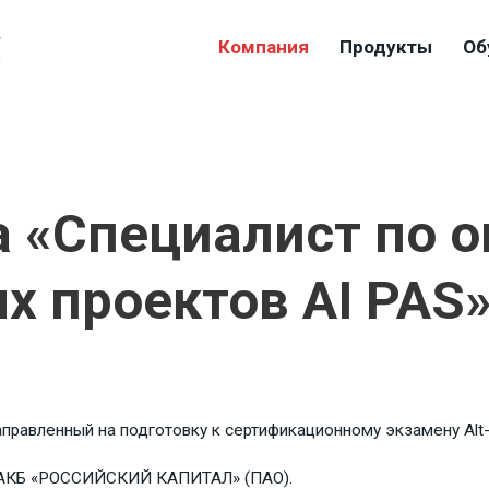
4
Компания
Продукты
Об
9
а «Специалист по о
х проектов AI PAS
равленный на подготовку к сертификационному экзамену Alt-Inves
, АКБ «РОССИЙСКИЙ КАПИТАЛ» (ПАО).