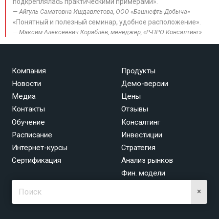
подкреплялась практическими примерами».
Айгуль Саматовна Ишдавлетова, ООО «Башнефть-Добыча»
«Понятный и полезный семинар, удобное расположение».
Максим Алексеевич Кораблёв, менеджер, «Р-ПРО Консалтинг»
Компания
Продукты
Новости
Демо-версии
Медиа
Цены
Контакты
Отзывы
Обучение
Консалтинг
Расписание
Инвестиции
Интернет-курсы
Стратегия
Сертификация
Анализ рынков
Фин. модели
×