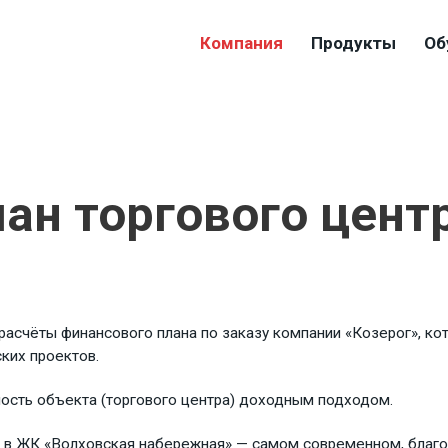
Компания
Продукты
Об
ан торгового цент
асчёты финансового плана по заказу компании «Козерог», ко
ких проектов.
мость объекта (торгового центра) доходным подходом.
ь в ЖК «Волховская набережная» — самом современном, благ