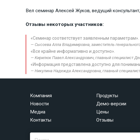
Вел семинар Алексей Жуков, ведущий консультант,
Отзывы некоторых участников:
«Семинар соответствует заявленным параметрам».
Сысоева Алла Владимировна, заместитель генерального 
«Все крайне информативно и доступно».
Кирилюк Павел Александрович, главный специалист Деп
«Информация представлена доступно для понимани
Никулина Надежда Александровна, главный специалист 
Компания
Продукты
Новости
Демо-версии
Медиа
Цены
Контакты
Отзывы