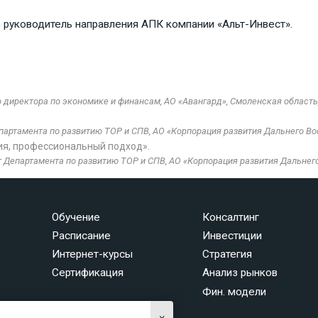
 руководитель направления АПК компании «Альт-Инвест».
директора по экономике и финансам, АО «Авангард», Смоленская область,
артамента по развитию ТОР и СПВ, АО «Корпорация развития Дальнего Вос
я, профессиональный подход».
Департамента по развитию ТОР и СПВ, АО «Корпорация развития Дальнего 
Обучение
Консалтинг
Расписание
Инвестиции
Интернет-курсы
Стратегия
Сертификация
Анализ рынков
Фин. модели