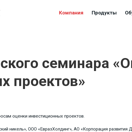
4
Компания
Продукты
Об
9
еского семинара «
х проектов»
росам оценки инвестиционных проектов.
ий никель», ООО «ЕвразХолдинг», АО «Корпорация развития Да