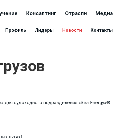
учение
Консалтинг
Отрасли
Медиа
Профиль
Лидеры
Новости
Контакты
грузов
е» для судоходного подразделения «Sea Energy»®
ых путях),