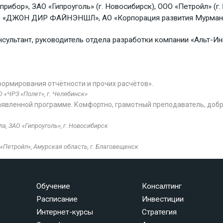
прибор», ЗАО «Гипроуголь» (г. Новосибирск), ООО «Петройл» (
 ООО «ДЖОН ДИР ФАЙНЭНШЛ», АО «Корпорация развития Мурман
нсультант, руководитель отдела разработки компании «Альт-Ин
ормирования отчётности и прочих расчётов».
 «ЧРЗ «Полет», г. Челябинск»
аявленной программе. Комфортно, грамотный преподаватель, доб
а, ЗАО «Гипроуголь», г. Новосибирск
Петройл», Амурская область, г. Благовещенск
Обучение
Консалтинг
Расписание
Инвестиции
Интернет-курсы
Стратегия