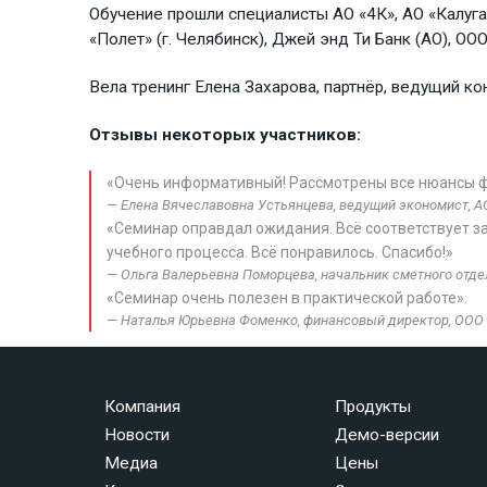
Обучение прошли специалисты АО «4К», АО «Калуга
«Полет» (г. Челябинск), Джей энд Ти Банк (АО),
Вела тренинг Елена Захарова, партнёр, ведущий ко
Отзывы некоторых участников:
«Очень информативный! Рассмотрены все нюансы ф
Елена Вячеславовна Устьянцева, ведущий экономист, АО
«Семинар оправдал ожидания. Всё соответствует з
учебного процесса. Всё понравилось. Спасибо!»
Ольга Валерьевна Поморцева, начальник сметного отдел
«Семинар очень полезен в практической работе».
Наталья Юрьевна Фоменко, финансовый директор, ООО «
Компания
Продукты
Новости
Демо-версии
Медиа
Цены