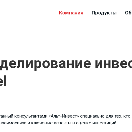
4
Компания
Продукты
Об
9
делирование инве
l
танный консультантами «Альт-Инвест» специально для тех, кто
 взаимосвязи и ключевые аспекты в оценке инвестиций.