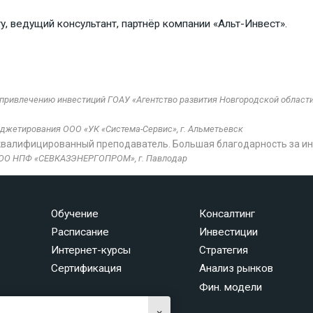
у, ведущий консультант, партнёр компании «Альт-Инвест».
привлечению инвестиций ГОАУ «Агентство развития Новгородской области»
джетирования ООО «УК «Система-Сервис», г. Альметьевск
квалифицированный преподаватель. Большая благодарность за и
ТОО НПФ «СЕВКАЗЭНЕРГОПРОМ», г. Павлодар
Обучение
Консалтинг
Расписание
Инвестиции
Интернет-курсы
Стратегия
Сертификация
Анализ рынков
Фин. модели