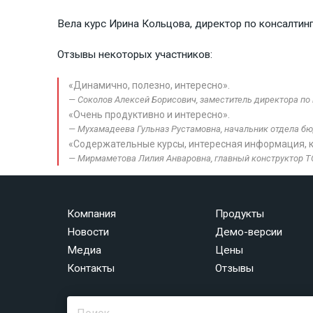
Вела курс Ирина Кольцова, директор по консалтинг
Отзывы некоторых участников:
«Динамично, полезно, интересно».
Соколов Алексей Борисович, заместитель директора по 
«Очень продуктивно и интересно».
Мухамадеева Гульназ Рустамовна, начальник отдела бю
«Содержательные курсы, интересная информация, 
Мирмаметова Лилия Анваровна, главный конструктор 
Компания
Продукты
Новости
Демо-версии
Медиа
Цены
Контакты
Отзывы