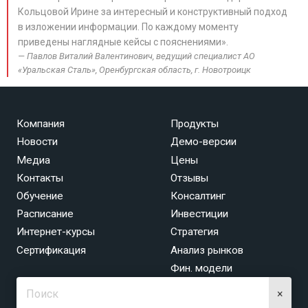
Кольцовой Ирине за интересный и конструктивный подход
в изложении информации. По каждому моменту
приведены наглядные кейсы с пояснениями».
Павлов Виталий Валентинович, ведущий специалист АО
«Уральская Сталь», Оренбургская область, г. Новотроицк
Компания
Продукты
Новости
Демо-версии
Медиа
Цены
Контакты
Отзывы
Обучение
Консалтинг
Расписание
Инвестиции
Интернет-курсы
Стратегия
Сертификация
Анализ рынков
Фин. модели
×