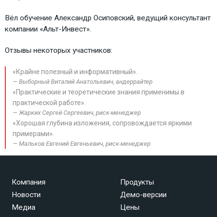
Вёл обучение Александр Осиповский, ведущий консультант
компании «Альт-Инвест».
Отзывы некоторых участников:
«Крайне полезный и информативный».
Выборный Виталий Анатольевич, андеррайтер
«Практические и теоретические знания применимы в
практической работе».
Жарких Сергей Сергеевич, риск-менеджер
«Хорошая глубина изложения, сопровождается яркими
примерами».
Мальков Евгений Евгеньевич, риск-менеджер
Компания
Продукты
Новости
Демо-версии
Медиа
Цены