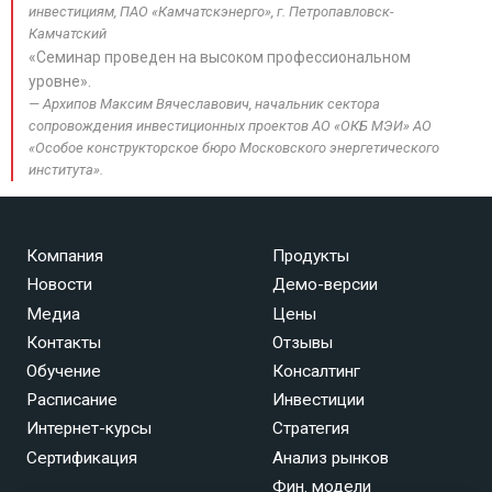
инвестициям, ПАО «Камчатскэнерго», г. Петропавловск-
Камчатский
«Семинар проведен на высоком профессиональном
уровне».
Архипов Максим Вячеславович, начальник сектора
сопровождения инвестиционных проектов АО «ОКБ МЭИ» АО
«Особое конструкторское бюро Московского энергетического
института».
Компания
Продукты
Новости
Демо-версии
Медиа
Цены
Контакты
Отзывы
Обучение
Консалтинг
Расписание
Инвестиции
Интернет-курсы
Стратегия
Сертификация
Анализ рынков
Фин. модели