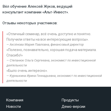
Вёл обучение Алексей Жуков, ведущий
консультант компании «Альт-Инвест».
Отзывы некоторых участников:
«Отличный семинар, всё очень доступно и понятно.
Получили ответы на все интересующие вопросы».
Аксёнова Мария Павловна, финансовый директор
«Полезно, познавательно, хорошая подача материала.
Спасибо!»
Степанюк Ольга Сергеевна, экономист по инвестиционной
деятельности
«Было очень интересно».
Курныкина Ирина Геннадьевна, экономист по инвестиционной
деятельности
Компания
Продукты
Новости
Демо-версии