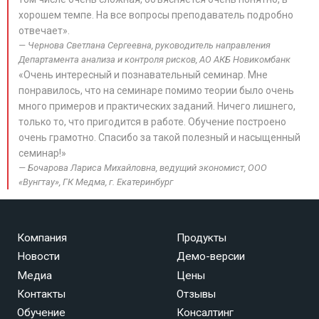
хорошем темпе. На все вопросы преподаватель подробно
отвечает».
Чернова Светлана Сергеевна, руководитель направления
Департамента анализа и контроля рисков, АО АКБ Новикомбанк
«Очень интересный и познавательный семинар. Мне
понравилось, что на семинаре помимо теории было очень
много примеров и практических заданий. Ничего лишнего,
только то, что пригодится в работе. Обучение построено
очень грамотно. Спасибо за такой полезный и насыщенный
семинар!»
Бочарова Лариса Михайловна, ведущий экономист, ООО
«Вунгтау», ГК Медма, г. Екатеринбург
Компания
Продукты
Новости
Демо-версии
Медиа
Цены
Контакты
Отзывы
Обучение
Консалтинг