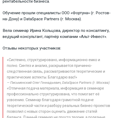
рентабельности бизнеса.
Обучение прошли специалисты ООО «Фортуна» (г. Ростов-
на-Дону) и DataSpace Partners (г. Москва).
Вела семинар Ирина Кольцова, директор по консалтингу,
ведущий консультант, партнёр компании «Альт-Инвест».
Отзывы некоторых участников:
«Системно, структурировано, информационно емко и
полно. Синтез и анализ, раскрывается причинно-
следственная связь, рассматриваются теоретические и
практические аспекты. Благодарю вас!»
Письменский Олег Геннадьевич, DataSpace Partners (г. Москва)
«Отличная подача материала, информация в семинаре
профессионально структурирована, что помогает её
усвоению. Семинар благодаря грамотной подаче
теоретической части и разбору реальных бизнес-проектов
позволил с новых сторон оценить движение статей
баланса. Данный семинар не просто теория, а полезные