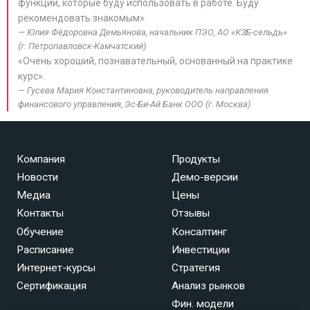
функции, которые буду использовать в работе. Буду
рекомендовать знакомым».
Юлия Фёдоровна Демьянова, начальник ПЭО, АО «КЗБ-сельдь»
(г. Петропавловск-Камчатский)
«Очень хороший, познавательный, основанный на практике
курс».
Гусева Мария Константиновна, руководитель направления
финансового управления, Эс-Би-Ай Банк ООО (г. Москва)
Компания
Продукты
Новости
Демо-версии
Медиа
Цены
Контакты
Отзывы
Обучение
Консалтинг
Расписание
Инвестиции
Интернет-курсы
Стратегия
Сертификация
Анализ рынков
Фин. модели