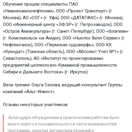
Обучение прошли специалисты ПАО
«Нижнекамскнефтехим», ООО «Проект Транспорт» (г.
Москва), АО «СОГ» (г. Уфа), ООО «ДАТАПАКС» (г. Москва),
ООО «Инженерный центр «ЭФЭР» (г. Петрозаводск), ООО
«Остров Аквакультура» (г. Санкт-Петербург), ООО «Флагман»
(г. Комсомольск-на-Амуре), ООО «Ньютех Велл Сервис» (г.
Нефтеюганск), ООО «Пермская судоверфь», ООО КХ
«Куендат» (Томская область), ООО «Абсолют Учет №1» (г.
Севастополь), АО «Институт по проектированию
предприятий целлюлозно-бумажной промышленности
Сибири и Дальнего Востока» (г. Иркутск)
Вела тренинг Ольга Сенова, ведущий консультант Группы
компаний «Альт-Инвест».
Отзывы некоторых участников:
«Благодаря обсуждениям и практическим работам было
много нового и познавательного в части возможностей
программы, скрытых алгоритмов решений и