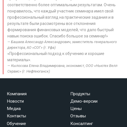
соответственно более оптимальным результатам. Очень
понравилось, что каждый участник семинара имел свой
профессиональный взгляд на практические задания и в
результате были рассмотрены все отклонения
формирования финансовых моделей, что дало быстрый
навык поиска ошибок. Спасибо большое за семинар!»
Башаев Александр Александрович, заместитель генерального
директора, АО «СОГ» (г. Уфа)
«Профессиональный подход к обучению и хорошие
материалы».
Кылосова Елена Владимировна, экономист, ООО «Ньютех Велл
Сервис» (г. Нефтеюганск)
Компания
Продукты
Новости
Демо-версии
Медиа
Цены
Контакты
Отзывы
Обучение
Консалтинг