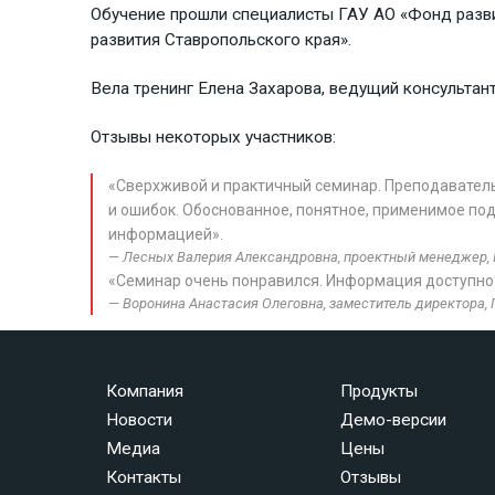
Обучение прошли специалисты ГАУ АО «Фонд разви
развития Ставропольского края».
Вела тренинг Елена Захарова, ведущий консультант
Отзывы некоторых участников:
«Сверхживой и практичный семинар. Преподаватель
и ошибок. Обоснованное, понятное, применимое по
информацией».
Лесных Валерия Александровна, проектный менеджер, 
«Семинар очень понравился. Информация доступно
Воронина Анастасия Олеговна, заместитель директора,
Компания
Продукты
Новости
Демо-версии
Медиа
Цены
Контакты
Отзывы