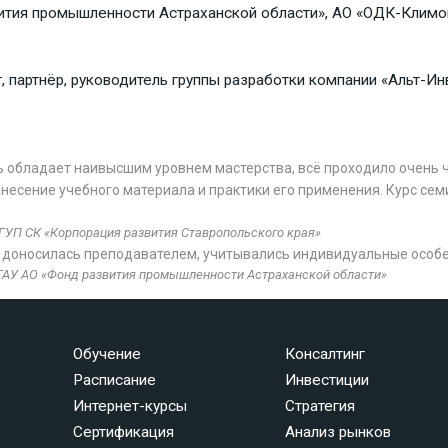
тия промышленности Астраханской области», АО «ОДК-Климов»
, партнёр, руководитель группы разработки компании «Альт-Ин
 обладает наивысшим уровнем мастерства, всё проходило очень ч
днесение учебного материала и практики его применения. Курс с
ГУП СК «Корпорация развития Ставропольского края»
 доносилась преподавателем, учитывались индивидуальные особе
 ГАУ АО «Фонд развития промышленности Астраханской области»
Обучение
Консалтинг
Расписание
Инвестиции
Интернет-курсы
Стратегия
Сертификация
Анализ рынков