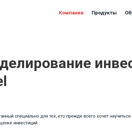
4
Компания
Продукты
Об
9
делирование инве
l
танный специально для тех, кто прежде всего хочет научиться
оценке инвестиций.