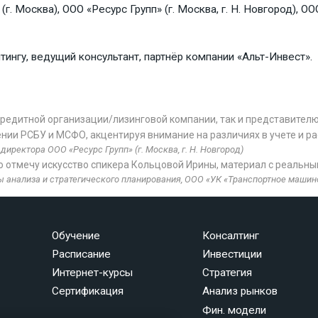
. Москва), ООО «Ресурс Групп» (г. Москва, г. Н. Новгород), О
ингу, ведущий консультант, партнёр компании «Альт-Инвест».
редитной организации/лизинговой компании, так и представителю 
ении РСБУ и МСФО, акцентируя внимание на различиях в учете и ра
иректора ООО «Ресурс Групп» (г. Москва, г. Н. Новгород)
о отмечу искусство спикера Кольцовой Ирины, материал с реальн
 анализа и стратегического планирования, ООО «УК «Транспортное машино
Обучение
Консалтинг
Расписание
Инвестиции
Интернет-курсы
Стратегия
Сертификация
Анализ рынков
Фин. модели