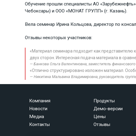
Обучение прошли специалисты АО «Зарубежнефть» (г
Чебоксары) и ООО «МОНАТ ГРУПП» (г. Казань).
Вела семинар Ирина Кольцова, директор по консалт
Отзывы некоторых участников:
«Материал семинара подходит как представителю к
двух сторон. Интересная подача материала в сравн
Банкова Ольга Валентиновна, заместитель финансового д
«Отлично структурировано изложен материал. Особ
Никитина Мальвина Владимировна, руководитель группы
Компания
Продукты
Новости
Демо-версии
Медиа
Цены
Контакты
Отзывы