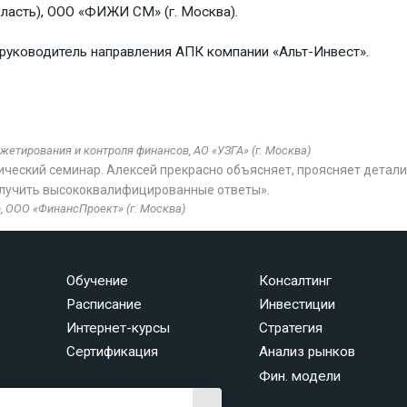
ласть), ООО «ФИЖИ СМ» (г. Москва).
 руководитель направления АПК компании «Альт-Инвест».
етирования и контроля финансов, АО «УЗГА» (г. Москва)
ческий семинар. Алексей прекрасно объясняет, проясняет детали
олучить высококвалифицированные ответы».
, ООО «ФинансПроект» (г. Москва)
Обучение
Консалтинг
Расписание
Инвестиции
Интернет-курсы
Стратегия
Сертификация
Анализ рынков
Фин. модели