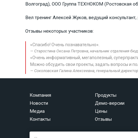
Волгоград), ООО Группа ТЕХНОКОМ (Ростовская об
Вел тренинг Алексей Жуков, ведущий консультант,
Отзывы некоторых участников:
«Спасибо! Очень познавательно».
Старостина Оксана Петровна, начальник отделения бюдж
«Очень информативный, мегаполезный, суперпракти
Можно обсудить свои проекты, задать вопросы и п
Соколовская Галина Алексеевна, генеральный директор
Компания
Продукты
Новости
Демо-версии
Медиа
Цены
Контакты
Отзывы