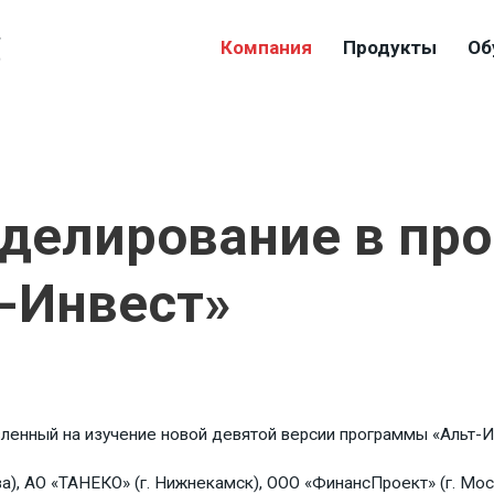
4
Компания
Продукты
Об
9
делирование в пр
т-Инвест»
вленный на изучение новой девятой версии программы «Альт-И
), АО «ТАНЕКО» (г. Нижнекамск), ООО «ФинансПроект» (г. Моск