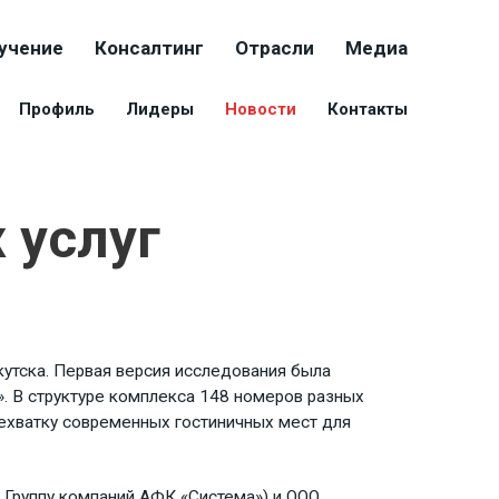
учение
Консалтинг
Отрасли
Медиа
Профиль
Лидеры
Новости
Контакты
 услуг
кутска. Первая версия исследования была
». В структуре комплекса 148 номеров разных
 нехватку современных гостиничных мест для
 Группу компаний АФК «Система») и ООО