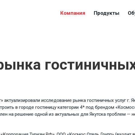
Компания
Продукты
Об
рынка гостиничных
» актуализировали исследование рынка гостиничных услуг г. Я
строить в городе гостиницу категории 4* под брендом «Космос
авлен на решение одной из актуальных для Якутска проблем —
Корпорация Туризм.РФ», ООО «Космос Отель Групп» (входит в