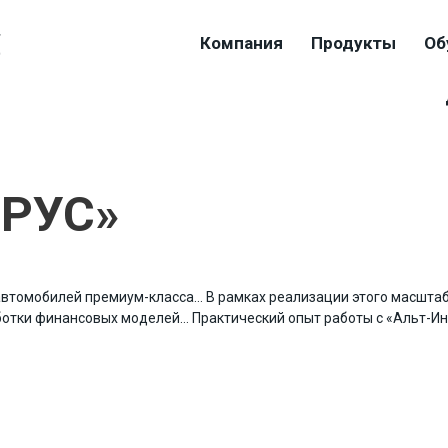
4
Компания
Продукты
Об
9
УРУС»
автомобилей премиум-класса… В рамках реализации этого масшта
отки финансовых моделей… Практический опыт работы с «Альт-И