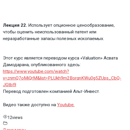
Лекция 22.
Использует опционное ценообразование,
чтобы оценить неиспользованный патент или
неразработанные запасы полезных ископаемых.
Этот курс является переводом курса «Valuation» Асвата
Дамодарана, опубликованного здесь:
https://www.youtube.com/watch?
v=znmQ7oMiQrM&list=PLUkh9m2BorqnKWu0g5ZUps_CbQ-
JGtbI9
Перевод подготовлен компанией Альт-Инвест.
Видео также доступно на
Youtube.
12
views
Дамодаран