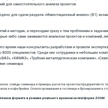
ний для самостоятельного анализа проектов.
едено для сдачи раздела «Инвестиционный анализ» (B1) экза
й и методик, а переходим сразу к тем проблемам и задачам,
торые либо сами занимаются анализом проектов и компаний, л
 это время наши консультанты разработали и провели эксперти
 8000 специалистов. Среди них сотрудники и небольших компан
оВАЗ», «КАМАЗ», «Трубная металлургическая компания», «Север
мме семинара.
алов: слайды семинара и примеры расчетов проектов/предприятий по те
алов и кофе-брейки. Оплата проживания в гостинице и бронирования в с
даленном формате в режиме реального времени на платформе ZOOM.