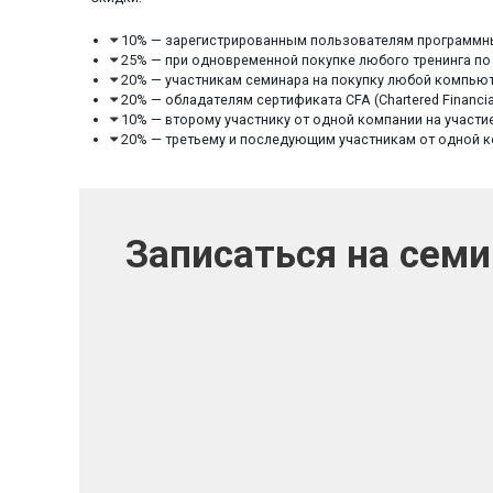
10% — зарегистрированным пользователям программных
25% — при одновременной покупке любого тренинга п
20% — участникам семинара на покупку любой компьюте
20% — обладателям сертификата CFA (Chartered Financial
10% — второму участнику от одной компании на участие
20% — третьему и последующим участникам от одной ко
Записаться на сем