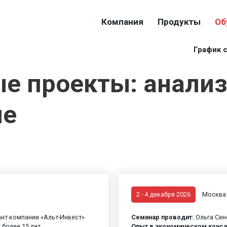
Компания
Продукты
Об
График 
 проекты: анализ,
ие
2 - 4 декабря 2026
Москва
нт компании «Альт-Инвест»
Семинар проводит:
Ольга Сен
:
более 15 лет
Опыт в экономическом конса