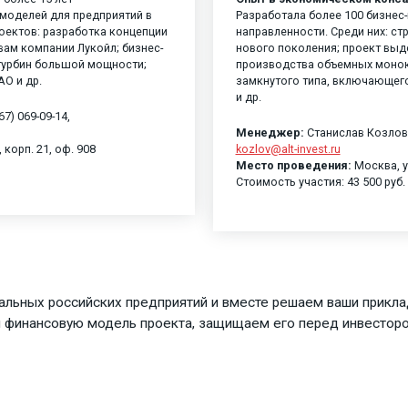
 моделей для предприятий в
Разработала более 100 бизнес
оектов: разработка концепции
направленности. Среди них: ст
м компании Лукойл; бизнес-
нового поколения; проект вы
турбин большой мощности;
производства объемных монок
О и др.
замкнутого типа, включающег
и др.
7) 069-09-14,
Менеджер:
Станислав Козлов, т
 корп. 21, оф. 908
kozlov@alt-invest.ru
Место проведения:
Москва, ул
Стоимость участия: 43 500 руб.
еальных российских предприятий и вместе решаем ваши прикл
им финансовую модель проекта, защищаем его перед инвестор