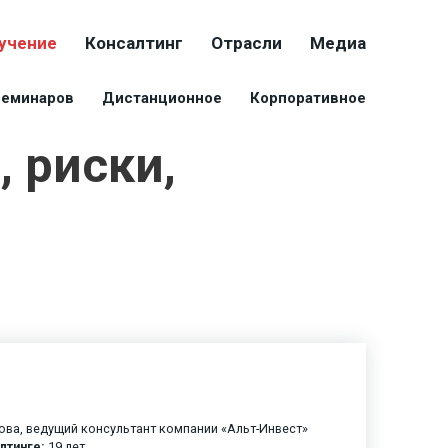
учение
Консалтинг
Отрасли
Медиа
семинаров
Дистанционное
Корпоративное
 риски,
ова, ведущий консультант компании «Альт-Инвест»
лтинге:
19 лет