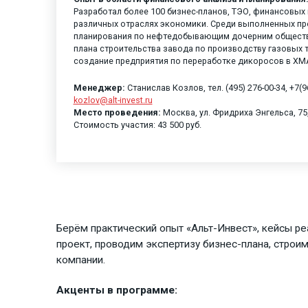
Разработал более 100 бизнес-планов, ТЭО, финансовых
различных отраслях экономики. Среди выполненных пр
планирования по нефтедобывающим дочерним общества
плана строительства завода по производству газовых 
создание предприятия по переработке дикоросов в ХМА
Менеджер:
Станислав Козлов, тел. (495) 276-00-34, +7(96
kozlov@alt-invest.ru
Место проведения:
Москва, ул. Фридриха Энгельса, 75,
Стоимость участия: 43 500 руб.
Берём практический опыт «Альт-Инвест», кейсы р
проект, проводим экспертизу бизнес-плана, стро
компании.
Акценты в программе: