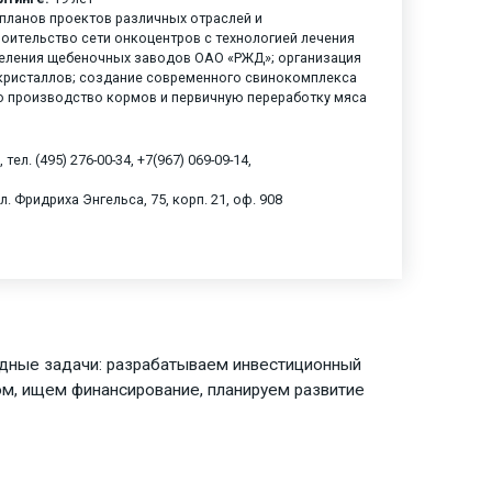
-планов проектов различных отраслей и
роительство сети онкоцентров с технологией лечения
деления щебеночных заводов ОАО «РЖД»; организация
ристаллов; создание современного свинокомплекса
о производство кормов и первичную переработку мяса
ел. (495) 276-00-34, +7(967) 069-09-14,
. Фридриха Энгельса, 75, корп. 21, оф. 908
адные задачи: разрабатываем инвестиционный
ом, ищем финансирование, планируем развитие