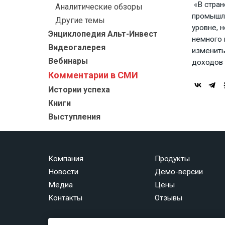
«В стран
Аналитические обзоры
промышле
Другие темы
уровне, 
Энциклопедия Альт-Инвест
немного 
Видеогалерея
изменить
Вебинары
доходов 
Комментарии в СМИ
Истории успеха
Книги
Выступления
Компания
Продукты
Новости
Демо-версии
Медиа
Цены
Контакты
Отзывы