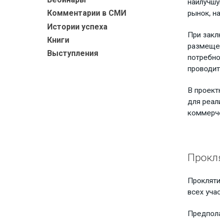
наилучшу
Комментарии в СМИ
рынок, н
Истории успеха
При закл
Книги
размещен
Выступления
потребно
проводит
В проект
для реал
коммерче
Прокл
Прокляти
всех уча
Предпола