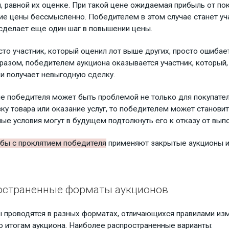
, равной их оценке. При такой цене ожидаемая прибыль от пок
е цены бессмысленно. Победителем в этом случае станет уч
 сделает еще один шаг в повышении цены.
сто участник, который оценил лот выше других, просто ошиба
разом, победителем аукциона оказывается участник, который, 
 и получает невыгодную сделку.
е победителя может быть проблемой не только для покупателя
вку товара или оказание услуг, то победителем может становит
ые условия могут в будущем подтолкнуть его к отказу от выпо
бы с проклятием победителя
применяют закрытые аукционы и
остраненные форматы аукционов
 проводятся в разных форматах, отличающихся правилами из
о итогам аукциона. Наиболее распространенные варианты: