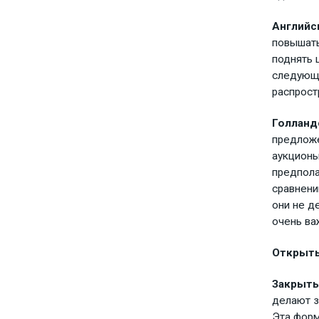
Английс
повышать
поднять 
следующе
распрост
Голланд
предложе
аукционы
предпола
сравнени
они не д
очень в
Открыты
Закрыты
делают з
Эта форм