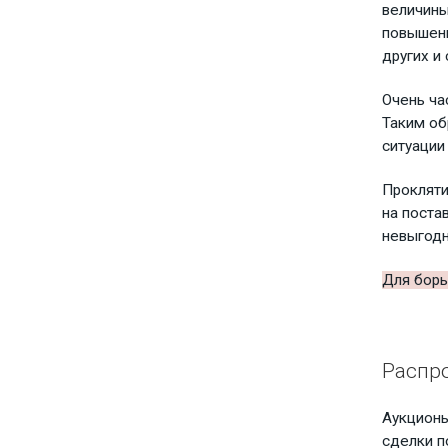
величины
повышени
других и
Очень ча
Таким об
ситуации
Прокляти
на поста
невыгодн
Для борь
Распр
Аукционы
сделки п