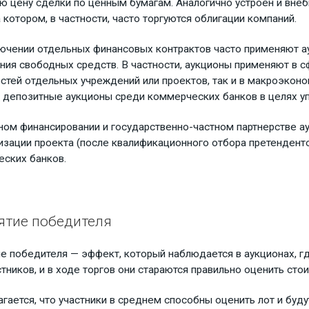
ю цену сделки по ценным бумагам. Аналогично устроен и внеб
а котором, в частности, часто торгуются облигации компаний.
ючении отдельных финансовых контрактов часто применяют а
ия свободных средств. В частности, аукционы применяют в с
стей отдельных учреждений или проектов, так и в макроэконо
 депозитные аукционы среди коммерческих банков в целях у
ном финансировании и государственно-частном партнерстве а
изации проекта (после квалификационного отбора претенденто
ских банков.
ятие победителя
е победителя — эффект, который наблюдается в аукционах, г
стников, и в ходе торгов они стараются правильно оценить сто
гается, что участники в среднем способны оценить лот и будут