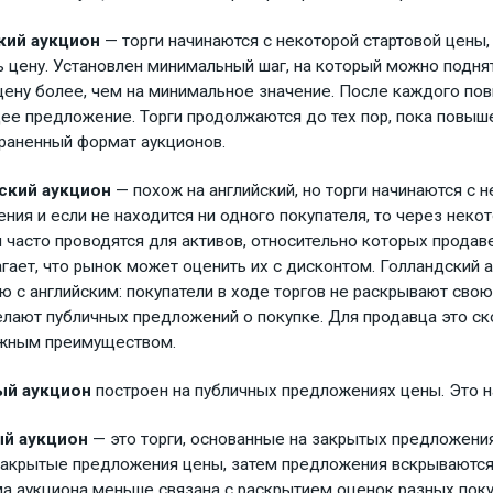
кий аукцион
— торги начинаются с некоторой стартовой цены
 цену. Установлен минимальный шаг, на который можно поднят
цену более, чем на минимальное значение. После каждого по
е предложение. Торги продолжаются до тех пор, пока повыше
раненный формат аукционов.
ский аукцион
— похож на английский, но торги начинаются с 
ния и если не находится ни одного покупателя, то через неко
 часто проводятся для активов, относительно которых продав
гает, что рынок может оценить их с дисконтом. Голландский 
ю с английским: покупатели в ходе торгов не раскрывают свою
елают публичных предложений о покупке. Для продавца это ск
ажным преимуществом.
й аукцион
построен на публичных предложениях цены. Это н
й аукцион
— это торги, основанные на закрытых предложени
акрытые предложения цены, затем предложения вскрываются 
а аукциона меньше связана с раскрытием оценок разных покуп