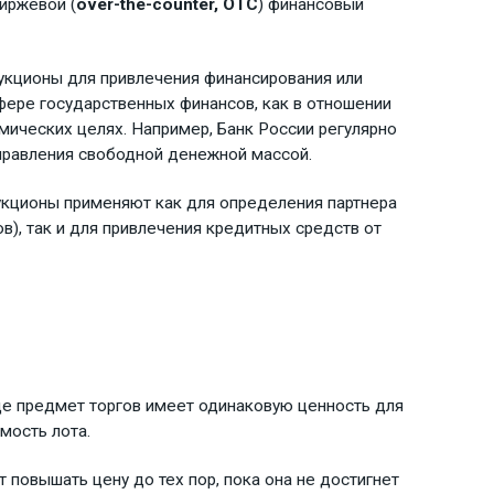
иржевой (
over-
the-
counter,
OTC
) финансовый
укционы для привлечения финансирования или
фере государственных финансов, как в отношении
мических целях. Например, Банк России регулярно
правления свободной денежной массой.
укционы применяют как для определения партнера
в), так и для привлечения кредитных средств от
де предмет торгов имеет одинаковую ценность для
имость лота.
 повышать цену до тех пор, пока она не достигнет