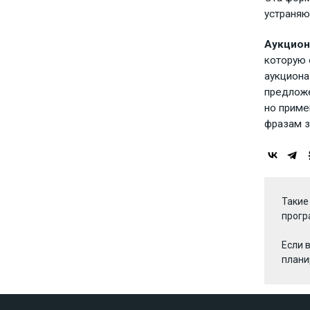
устраняю
Аукцион
которую 
аукциона
предложе
но приме
фразам з
Такие
прогр
Если 
плани